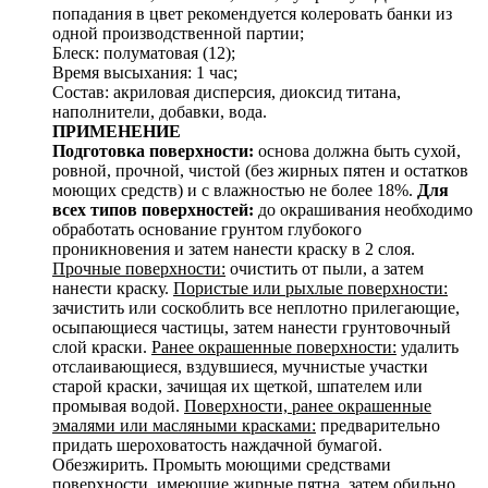
попадания в цвет рекомендуется колеровать банки из
одной производственной партии;
Блеск: полуматовая (12);
Время высыхания: 1 час;
Состав: акриловая дисперсия, диоксид титана,
наполнители, добавки, вода.
ПРИМЕНЕНИЕ
Подготовка поверхности:
основа должна быть сухой,
ровной, прочной, чистой (без жирных пятен и остатков
моющих средств) и с влажностью не более 18%.
Для
всех типов поверхностей:
до окрашивания необходимо
обработать основание грунтом глубокого
проникновения и затем нанести краску в 2 слоя.
Прочные поверхности:
очистить от пыли, а затем
нанести краску.
Пористые или рыхлые поверхности:
зачистить или соскоблить все неплотно прилегающие,
осыпающиеся частицы, затем нанести грунтовочный
слой краски.
Ранее окрашенные поверхности:
удалить
отслаивающиеся, вздувшиеся, мучнистые участки
старой краски, зачищая их щеткой, шпателем или
промывая водой.
Поверхности, ранее окрашенные
эмалями или масляными красками:
предварительно
придать шероховатость наждачной бумагой.
Обезжирить. Промыть моющими средствами
поверхности, имеющие жирные пятна, затем обильно