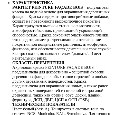
ХАРАКТЕРИСТИКА
PARITET PEINTURE FAÇADE BOIS
– полуматовая
краска на водной основе для окрашивания деревянных
фасадов. Краска содержит противогрибковые добавки,
создает на поверхности высокопрочное покрытие.
Характеризуется высокой степенью эластичности,
атмосферостойкостью, превосходной укрывающей
способностью. Краска сохраняет эластичность плёнки,
что предотвращает растрескивание и отслаивание
покрытия под воздействием различных атмосферных
факторов, чем обеспечивается длительный срок службы.
Быстро сохнет, позволяет стенам “дышать”. Имеет
нейтральный запах.
ОБЛАСТЬ ПРИМЕНЕНИЯ
Акриловая краска PEINTURE FAÇADE BOIS
предназначена для декоративно – защитной окраски
деревянных фасадов любых типов строений и любых
других деревянных поверхностей. Краска
предназначена для окрашивания новых, а также ранее
окрашенных поверхностей из пиленой и строганой
древесины, таких как бревна, брус, доски, планки,
фурнитура, ДСП, ДВП, ЦСП и ОСП (OSB).
ТЕХНИЧЕСКИЕ ПОКАЗАТЕЛИ
Цвет: белый (база А). Тонируется в светлые тона по
системе NCS, Monicolor, RAL, Symphonya. Для точного