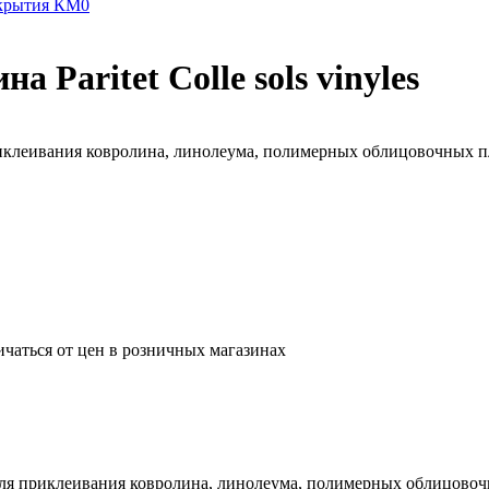
крытия КМ0
 Paritet Colle sols vinyles
иклеивания ковролина, линолеума, полимерных облицовочных п
ичаться от цен в розничных магазинах
для приклеивания ковролина, линолеума, полимерных облицово