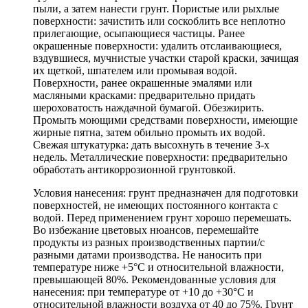
пыли, а затем нанести грунт. Пористые или рыхлые
поверхности: зачистить или соскоблить все неплотно
прилегающие, осыпающиеся частицы. Ранее
окрашенные поверхности: удалить отслаивающиеся,
вздувшиеся, мучнистые участки старой краски, зачищая
их щеткой, шпателем или промывая водой.
Поверхности, ранее окрашенные эмалями или
масляными красками: предварительно придать
шероховатость наждачной бумагой. Обезжирить.
Промыть моющими средствами поверхности, имеющие
жирные пятна, затем обильно промыть их водой.
Свежая штукатурка: дать высохнуть в течение 3-х
недель. Металлические поверхности: предварительно
обработать антикоррозионной грунтовкой.
Условия нанесения: грунт предназначен для подготовки
поверхностей, не имеющих постоянного контакта с
водой. Перед применением грунт хорошо перемешать.
Во избежание цветовых нюансов, перемешайте
продукты из разных производственных партии/с
разными датами производства. Не наносить при
температуре ниже +5°С и относительной влажности,
превышающей 80%. Рекомендованные условия для
нанесения: при температуре от +10 до +30°С и
относительной влажности воздуха от 40 до 75%. Грунт